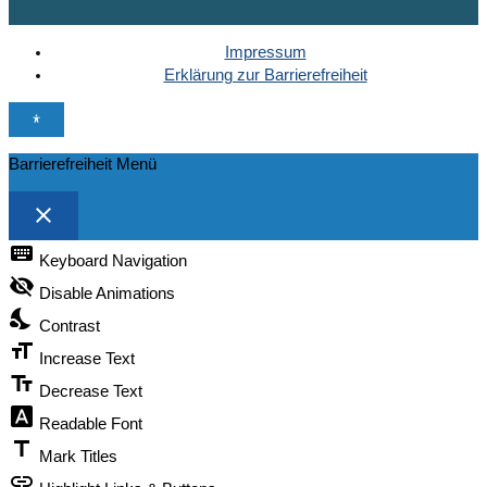
Impressum
Erklärung zur Barrierefreiheit
Barrierefreiheit Menü
close
TOGGLE THE VISIBILITY OF THE ACCESSIBILITY TOOLBA
keyboard
Keyboard Navigation
visibility_off
Disable Animations
nights_stay
Contrast
format_size
Increase Text
text_fields
Decrease Text
font_download
Readable Font
title
Mark Titles
link